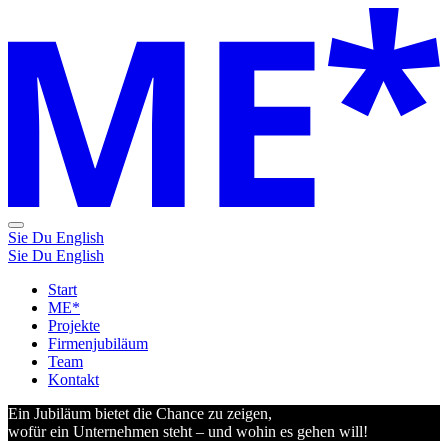
Sie
Du
English
Sie
Du
English
Start
ME*
Projekte
Firmenjubiläum
Team
Kontakt
Ein Jubiläum bietet die Chance zu zeigen,
wofür ein Unternehmen steht
– und wohin es gehen will!