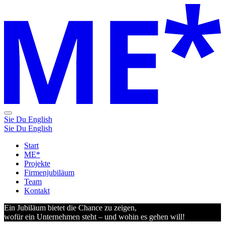
Sie
Du
English
Sie
Du
English
Start
ME*
Projekte
Firmenjubiläum
Team
Kontakt
Ein Jubiläum bietet die Chance zu zeigen,
wofür ein Unternehmen steht
– und wohin es gehen will!