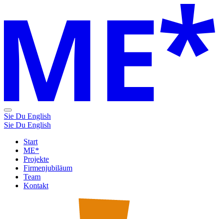
Sie
Du
English
Sie
Du
English
Start
ME*
Projekte
Firmenjubiläum
Team
Kontakt